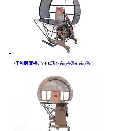
打包機價格
CY100
現(xiàn)在聯(lián)系