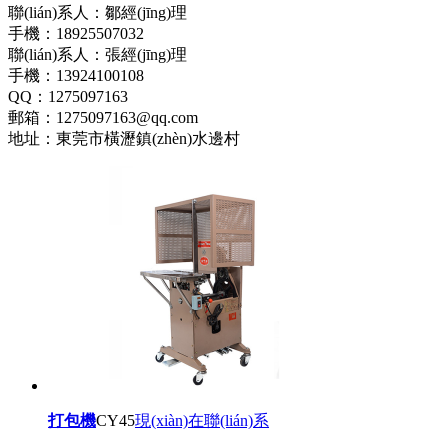
聯(lián)系人：鄒經(jīng)理
手機：18925507032
聯(lián)系人：張經(jīng)理
手機：13924100108
QQ：1275097163
郵箱：1275097163@qq.com
地址：東莞市橫瀝鎮(zhèn)水邊村
打包機
CY45
現(xiàn)在聯(lián)系