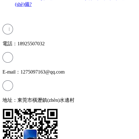
(shè)備?
電話：18925507032
E-mail：1275097163@qq.com
地址：東莞市橫瀝鎮(zhèn)水邊村