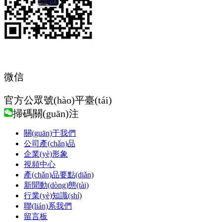
微信
官方公眾號(hào)平臺(tái)
掃碼關(guān)注
關(guān)于我們
公司產(chǎn)品
企業(yè)形象
視頻中心
產(chǎn)品要點(diǎn)
新聞動(dòng)態(tài)
行業(yè)知識(shí)
聯(lián)系我們
留言板